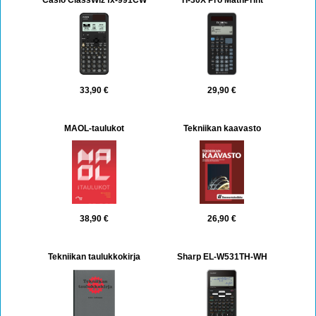
Casio ClassWiz fx-991CW
TI-30X Pro MathPrint
33,90 €
29,90 €
MAOL-taulukot
Tekniikan kaavasto
38,90 €
26,90 €
Tekniikan taulukkokirja
Sharp EL-W531TH-WH