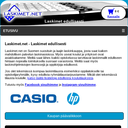
0 €
Kassalle
Laskimet edullisesti
ETUSIVU
☰
Laskimet.net - Laskimet edullisesti
Laskimet.net on Suomen suosituin ja laajin laskinkauppa, josta saat kaiken
mahdollisen palvelun laskinasioissa. Myös useat koulut ja yritykset ovat
asiakkaitamme. Meiltä saat lähes kaikki opiskelussa tarvittavat laskinmallit edulliseen
hintaan nopealla toimituksella suoraan varastosta. Meiltä saat myös
laskinohjelmistojen lisenssejä ja oppikirjoja edullisesti.
Jos olet tekemässä isompaa laskintilausta esimerkiksi oppilaitokselle tai
opiskelijaryhmälle, kysy edullista ryhmätilaustarjoustamme. Mikäli olet tekemässä
tilausta koululle,
katso täältä lisätietoja edullisista koulutilauksista
.
Tutustu myös
Facebook sivuihimme
ja
Instagram-sivuihimme
.
Kaupan päävalikkoon