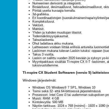
Numeerinen derivointi ja integrointi.
Binääriluvut, desimaaliluvut, heksadesimaaliluvut, okta
Piirtää useita kuvaajia kerralla.
3d-grafiikka.
Eri koordinaatistojen (suorakulmainen/napa/sylinteri/p
Kompleksiluvut.
Vektorit.
Matriisit.
Yhden ja kahden muuttujan tilastot.
Todennäköisyysjakaumat.
Talouslaskenta.
Ohut ladattava akku mukana.
Laitteeseen voidaan liittää erillisiä antureita luonnontie
Laskimen mukana tulevan Laskin tutuksi -oppaan (suom
Takuu 3 vuotta.
Laskin on sallittu vuoden 2020 kevään ja syksyn yo-kir
Myyntipakkaus sisältää TI-nspire CX II-T -laskimen, a
tukisivustollemme.
TI-nspire CX Student Softwaren (versio 5) laitteisto
Windows-järjestelmät:
Windows OS Windows® 7 SP1, Windows 10
Toimii sekä 32- että 64-bittisessä järjestelmässä.
Prosessori: Intel Core i3 tai uudemman sukupolven pro
Muisti: RAM: 4 GB
Kiintolevytila: 500 MB
Näytön tarkkuus: 1024 x 768 (minimi) - 1920 x 1080 (