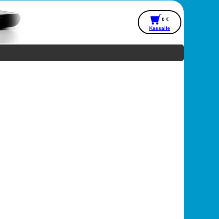
0 €
Kassalle