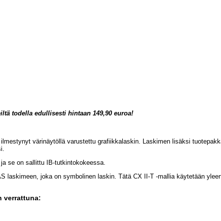
ltä todella edullisesti hintaan 149,90 euroa!
lmestynyt värinäytöllä varustettu grafiikkalaskin. Laskimen lisäksi tuotepak
i.
ja se on sallittu IB-tutkintokokeessa.
S laskimeen, joka on symbolinen laskin. Tätä CX II-T -mallia käytetään yleens
n verrattuna: