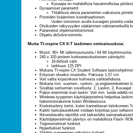
Kuvaajia on mahdollista havainnollistaa piirtäm
Dynaamiset parametrit
Yhtälössä olevia parametrien vaikutusta piirret
Pisteiden lisääminen koordinaatistoon.
Uuden toiminnon avulla kuvaajien pisteitä voida
Otsikoiden näkyvyyden säätäminen valintamerkeillä ko
Parannetut ohjelmointitoiminnot.
Ohjattu deSolve-toiminto.
Muita TI-nspire CX II-T laskimen ominaisuuksia:
Muisti: 90+ Mt tallennusmuistia / 64 Mt käyttömuistia.
240 x 320 pisteen korkearesoluutioinen värinäyttö.
16-bittiset värit.
tarkkuus 125 DPI.
Mukana TI-nspire CX Student Software laskinohjelmisto
Erityisen ohueksi muotoiltu. Paksuus 1,57 cm.
Voit valita kirjasinkoon kolmesta vaihtoehdosta.
Mukana mm. suomen-, ruotsin-, ja englanninkielinen kä
Sisältää seitsemän sovellusta: 1: Laskin, 2: Kuvaajat 
Paljon enemmän kuin laskin. Voit mm. luoda edellä maini
Windows-tyyppinen käyttöjärjestelmä helpottaa laskimen
hakemistorakenne kuten Windowsissa.
Kosketuslevy toimii, kuten kannettavan tietokoneen To
Kaikki laskulausekkeet voidaan kirjoittaa juuri sellaisin
Ikkunoitavalta näytöltä voit tarkastella samanaikaisest
Käyttöjärjestelmän päivitys on mahdollista Flash- ROM
Trigonometriset funktiot.
Hyperboliset funktiot.
Yhtälön numeerinen ratkaisija (solver)