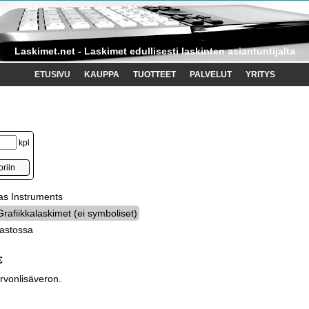
Laskimet.net - Laskimet edullisesti laskinten asiantuntijalta
ETUSIVU
KAUPPA
TUOTTEET
PALVELUT
YRITYS
kpl
xas Instruments
Grafiikkalaskimet (ei symboliset)
astossa
€
arvonlisäveron.