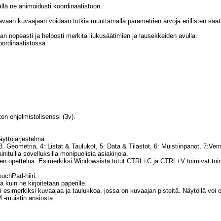
ällä ne animoidusti koordinaatistoon.
tävään kuvaajaan voidaan tutkia muuttamalla parametrien arvoja erillisten säät
an nopeasti ja helposti merkitä liukusäätimien ja lausekkeiden avulla.
ordinaatistossa.
n ohjelmistolisenssi (3v).
yttöjärjestelmä.
3. Geometria, 4: Listat & Taulukot, 5: Data & Tilastot, 6: Muistiinpanot, 7:Ve
tuilla sovelluksilla monipuolisia asiakirjoja.
 opettelua. Esimerkiksi Windowsista tutut CTRL+C ja CTRL+V toimivat toimivat
uchPad-hiiri.
a kuin ne kirjoitetaan paperille.
i esimerkiksi kuvaajaa ja taulukkoa, jossa on kuvaajan pisteitä. Näytöllä voi o
 -muistin ansiosta.