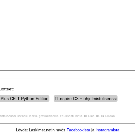
otteet:
 Plus CE-T Python Edition
TI-nspire CX + ohjelmistolisenssi
olisenssi, lisenssi, laskin, grafiikkalaskin, edullisesti, hinta, IB-lukio, IB, IB-lukioon
Löydät Laskimet.netin myös
Facebookista
ja
Instagramista