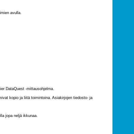
imien avulla.
rnier DataQuest -mittausohjelma.
 kopio ja liitä toimintoina. Asiakirjojen tiedosto- ja
lla jopa neljä ikkunaa.