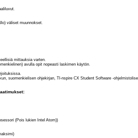
aliluvut.
allo) väliset muunnokset.
teellisiä mittauksia varten.
enkielinen) avulla opit nopeasti laskimen käytön.
joituksissa.
kun, suomenkielisen ohjekirjan, TI-nspire CX Student Software -ohjelmistoli
vaatimukset:
sessori (Pois lukien Intel Atom))
maksimi)