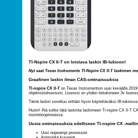
TI-Nspire CX II-T on loistava laskin IB-lukioon!
Nyt saat Texas Instruments TI-Nspire CX II-T laskimen mei
Graafinen laskin ilman CAS-ominaisuuksia
TI-nspire CX II-T
on Texas Instrumentsin uusi keväällä 2019 i
ohjelmistolisenssin. Lisenssi on yhden tietokoneen 3v lisenss
Tämä laskin soveltuu erittäin hyvin käytettäväksi IB-lukiossa 
Huom! Älä sotke tätä laskinta laskimeen Ti-nspire CX II-T CA
insinööriopinnoissa.
Uusia ominaisuuksia edelliseen TI-nspire CX -mallii
Uusi nopeampi prosessori
Animoidut kuvaajat.