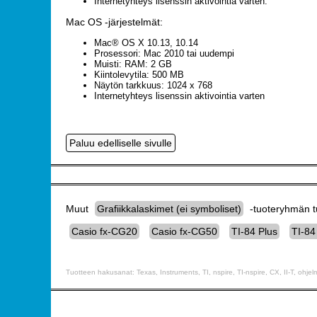
Internetyhteys lisenssin aktivointia varten.
Mac OS -järjestelmät:
Mac® OS X 10.13, 10.14
Prosessori: Mac 2010 tai uudempi
Muisti: RAM: 2 GB
Kiintolevytila: 500 MB
Näytön tarkkuus: 1024 x 768
Internetyhteys lisenssin aktivointia varten
Muut
Grafiikkalaskimet (ei symboliset)
-tuoteryhmän tu
Casio fx-CG20
Casio fx-CG50
TI-84 Plus
TI-84
Tuotteen hakusanat: Texas, Instruments, TI, nspire, TI-nspire, CX, II-T, ohjelmist