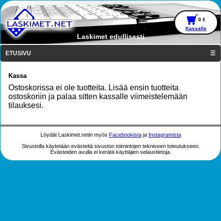
0 €
Kassalle
Laskimet edullisesti
ETUSIVU
☰
Kassa
Ostoskorissa ei ole tuotteita. Lisää ensin tuotteita
ostoskoriin ja palaa sitten kassalle viimeistelemään
tilauksesi.
Löydät Laskimet.netin myös
Facebookista
ja
Instagramista
Sivustolla käytetään evästeitä sivuston toimintojen tekniseen toteutukseen.
Evästeiden avulla ei kerätä käyttäjien selaustietoja.