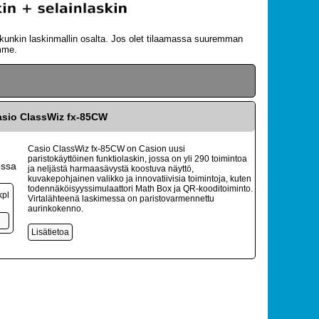
t kunkin laskinmallin osalta. Jos olet tilaamassa suuremman
emme.
asio ClassWiz fx-85CW
Casio ClassWiz fx-85CW on Casion uusi
paristokäyttöinen funktiolaskin, jossa on yli 290 toimintoa
ossa
ja neljästä harmaasävystä koostuva näyttö,
kuvakepohjainen valikko ja innovatiivisia toimintoja, kuten
todennäköisyyssimulaattori Math Box ja QR-kooditoiminto.
kpl
Virtalähteenä laskimessa on paristovarmennettu
aurinkokenno.