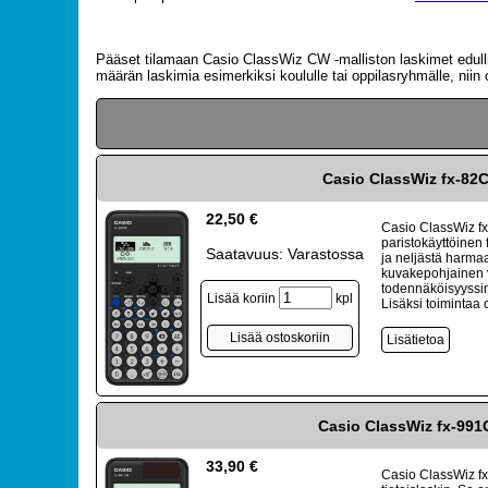
Pääset tilamaan Casio ClassWiz CW -malliston laskimet edullis
määrän laskimia esimerkiksi koululle tai oppilasryhmälle, niin
Casio ClassWiz fx-82
22,50 €
Casio ClassWiz f
paristokäyttöinen 
Saatavuus: Varastossa
ja neljästä harma
kuvakepohjainen va
todennäköisyyssim
Lisää koriin
kpl
Lisäksi toimintaa o
Casio ClassWiz fx-99
33,90 €
Casio ClassWiz f