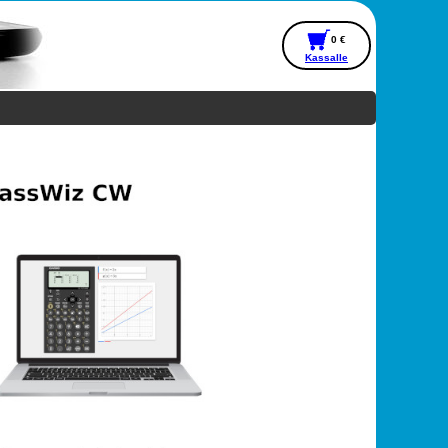
0 €
Kassalle