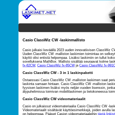
Casio ClassWiz CW -laskinmallisto
Casio julkaisi keväällä 2023 uuden innovatiivisen ClassWiz C
Uuden ClassWiz CW -malliston laskimien toimintaa on selkeyte
käyttö olisi entistä helpompaa. Lisäksi laskimiin on tullut ko
sovelluksena MathBox. Mallisto sisältää seuraavat kolme las
fx-82CW
,
Casio ClassWiz fx-85CW
ja
Casio ClassWiz fx-991
Casio ClassWiz CW - 3 in 1 laskinpaketti
Ostaessasi Casio ClassWiz CW -malliston laskimen saat peri
laskinta samaan hintaan. Casio ClassWiz CW -malliston laskim
fyysisen laskimen lisäksi myös neljän vuoden lisenssin, jonka
älypuhelimissa toimivan mobiililaskimen ja tietokoneessa toim
Casio ClassWiz CW videomateriaalit
Casio on julkaissut videomateriaalia Casio ClassWiz CW -las
Videomateriaalit sisältävät käyttöesimerkkejä, joiden avulla l
on helpompaa. Pääset Casion videomateriaaleihin
tästä linkis