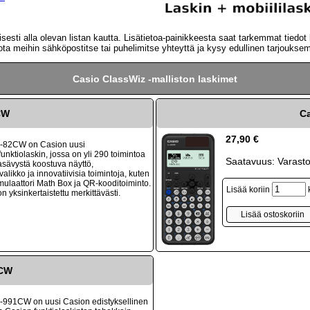
esti alla olevan listan kautta. Lisätietoa-painikkeesta saat tarkemmat tiedo
 ota meihin sähköpostitse tai puhelimitse yhteyttä ja kysy edullinen tarjouks
Casio ClassWiz -malliston laskimet
CW
C
27,90 €
x-82CW on Casion uusi
funktiolaskin, jossa on yli 290 toimintoa
Saatavuus: Varast
asävystä koostuva näyttö,
likko ja innovatiivisia toimintoja, kuten
ulaattori Math Box ja QR-kooditoiminto.
Lisää koriin
n yksinkertaistettu merkittävästi.
1CW
x-991CW on uusi Casion edistyksellinen