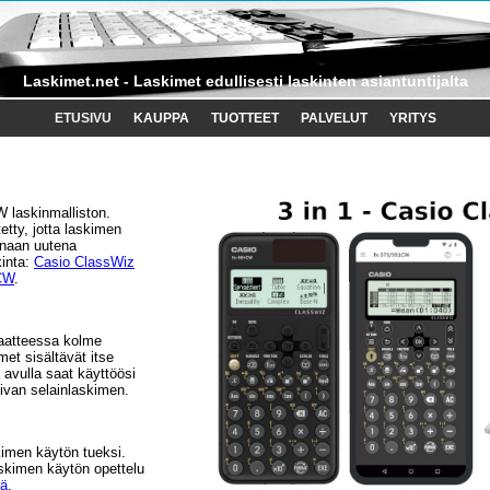
Laskimet.net - Laskimet edullisesti laskinten asiantuntijalta
ETUSIVU
KAUPPA
TUOTTEET
PALVELUT
YRITYS
W laskinmalliston.
tty, jotta laskimen
konaan uutena
kinta:
Casio ClassWiz
CW
.
aatteessa kolme
et sisältävät itse
 avulla saat käyttöösi
ivan selainlaskimen.
kimen käytön tueksi.
askimen käytön opettelu
tä
.