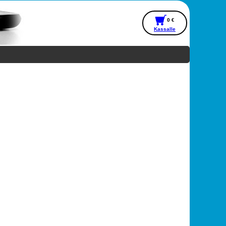
0 €
Kassalle