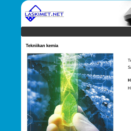
Tekniikan kemia
T
S
H
H