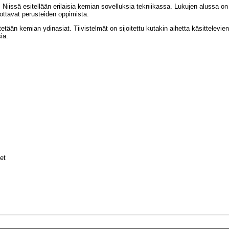
a. Niissä esitellään erilaisia kemian sovelluksia tekniikassa. Lukujen alussa on
ottavat perusteiden oppimista.
sitetään kemian ydinasiat. Tiivistelmät on sijoitettu kutakin aihetta käsittelev
ia.
et