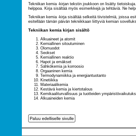
Tekniikan kemia -kirjan tekstin joukkoon on lisätty tietoiskuj
helppoa. Kirja sisältää myös esimerkkejä ja tehtäviä. Ne help
Tekniikan kemia -kirja sisältää selkeitä tiivistelmiä, joissa e
esitellään tämän päivän tekniikkaan liittyviä kemian sovelluks
Tekniikan kemia kirjan sisältö
Alkuaineet ja atomit
Kemiallinen sitoutuminen
Olomuodot
Seokset
Kemiallinen reaktio
Hapot ja emäkset
Sähkökemia ja korroosio
Orgaaninen kemia
Termodynamiikka ja energiantuotanto
Kinetiikka
Materiaalikemia
Kestävä kemia ja kiertotalous
Kemikaaliturvallisuus ja tuotteiden ympäristövaikutuks
Alkuaineiden kemia