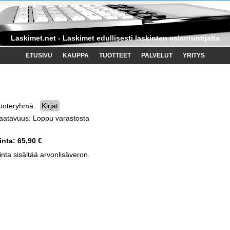
Laskimet.net - Laskimet edullisesti laskinten asiantuntijalta
ETUSIVU
KAUPPA
TUOTTEET
PALVELUT
YRITYS
uoteryhmä:
Kirjat
aatavuus: Loppu varastosta
inta:
65,90 €
inta sisältää arvonlisäveron.