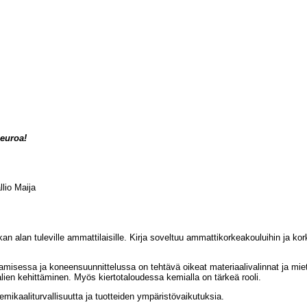
 euroa!
lio Maija
kan alan tuleville ammattilaisille. Kirja soveltuu ammattikorkeakouluihin ja k
tamisessa ja koneensuunnittelussa on tehtävä oikeat materiaalivalinnat ja mie
alien kehittäminen. Myös kiertotaloudessa kemialla on tärkeä rooli.
mikaaliturvallisuutta ja tuotteiden ympäristövaikutuksia.