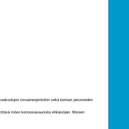
orkeakoulujen sivuaineopintoihin sekä kemian perusteiden
tittävä miten korroosiavaurioita ehkäistään. Monien