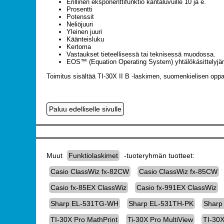
Erillinen eksponenttifunktio kantaluvuille 10 ja e.
Prosentti
Potenssit
Neliöjuuri
Yleinen juuri
Käänteisluku
Kertoma
Vastaukset tieteellisessä tai teknisessä muodossa.
EOS™ (Equation Operating System) yhtälökäsittelyjär
Toimitus sisältää TI-30X II B -laskimen, suomenkielisen opp
Muut
Funktiolaskimet
-tuoteryhmän tuotteet:
Casio ClassWiz fx-82CW
Casio ClassWiz fx-85CW
Casio fx-85EX ClassWiz
Casio fx-991EX ClassWiz
Sharp EL-531TG-WH
Sharp EL-531TH-PK
Sharp
TI-30X Pro MathPrint
Ti-30X Pro MultiView
TI-30X