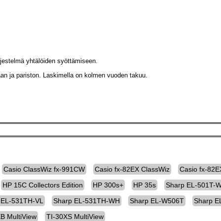
jestelmä yhtälöiden syöttämiseen.
aan ja pariston. Laskimella on kolmen vuoden takuu.
Casio ClassWiz fx-991CW
Casio fx-82EX ClassWiz
Casio fx-82E
HP 15C Collectors Edition
HP 300s+
HP 35s
Sharp EL-501T-
 EL-531TH-VL
Sharp EL-531TH-WH
Sharp EL-W506T
Sharp 
B MultiView
TI-30XS MultiView