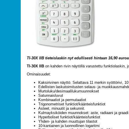
TI-30X IIB tieteislaskin nyt edullisesti hintaan 16,90 euroa
TI-30X IIB
on kahden rivin näytöllä varustettu funktiolaskin,
Ominaisuudet:
Kaksirivinen näyttö. Selattava 11 merkin syöttörivi, 1
Edellisten laskutoimitusten selaus- ja muokkausmahdo
Murtoluku/desimaalilukumuunnokset
Satunnaisluvut
Kombinaatiot ja permutaatiot
Trigonometriset funktiot/käänteisfunktiot
Asteet, minuutit ja sekunnit.
Kulmayksiköiden muunnokset: aste, radiaani ja graadi
Hyperboliset funktiot/käänteisfunktiot
Yhden- ja kahden muuttujan tilastot
10-kantainen ja luonnollinen logaritmi