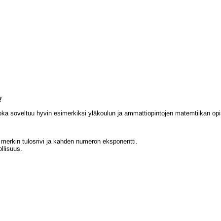
!
 joka soveltuu hyvin esimerkiksi yläkoulun ja ammattiopintojen matemtiikan op
0 merkin tulosrivi ja kahden numeron eksponentti.
llisuus.