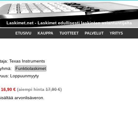
Laskimet.net - Laskimet edullisesti laskinten asiantuntijalta
ETUSIVU
KAUPPA
TUOTTEET
PALVELUT
YRITYS
taja: Texas Instruments
ryhmä:
Funktiolaskimet
vuus: Loppuunmyyty
:
16,90 €
(aiempi hinta
17,90 €
)
sisältää arvonlisäveron.