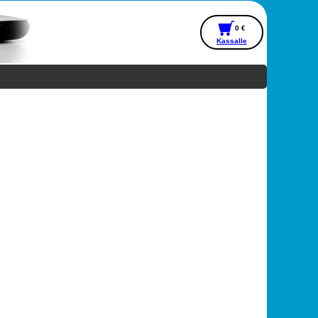
0 €
Kassalle