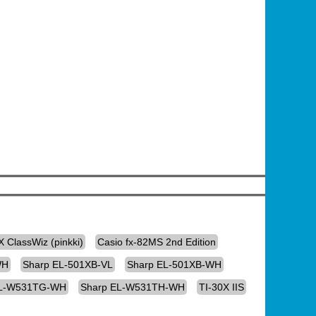
X ClassWiz (pinkki)
Casio fx-82MS 2nd Edition
WH
Sharp EL-501XB-VL
Sharp EL-501XB-WH
EL-W531TG-WH
Sharp EL-W531TH-WH
TI-30X IIS