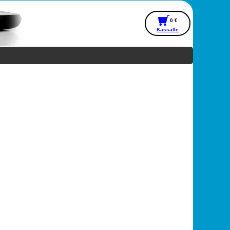
0 €
Kassalle