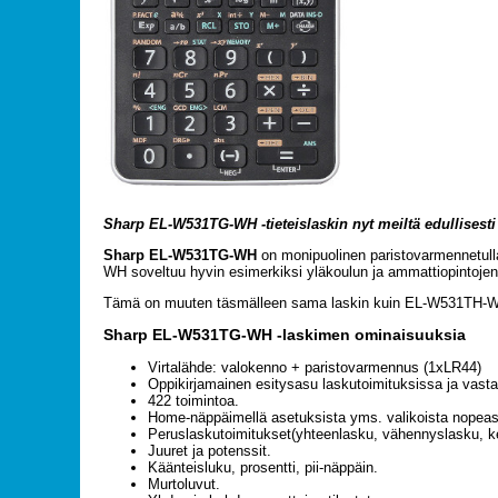
Sharp EL-W531TG-WH -tieteislaskin nyt meiltä edullisesti
Sharp EL-W531TG-WH
on monipuolinen paristovarmennetulla
WH soveltuu hyvin esimerkiksi yläkoulun ja ammattiopintoje
Tämä on muuten täsmälleen sama laskin kuin EL-W531TH-WH, 
Sharp EL-W531TG-WH -laskimen ominaisuuksia
Virtalähde: valokenno + paristovarmennus (1xLR44)
Oppikirjamainen esitysasu laskutoimituksissa ja vasta
422 toimintoa.
Home-näppäimellä asetuksista yms. valikoista nopeast
Peruslaskutoimitukset(yhteenlasku, vähennyslasku, ke
Juuret ja potenssit.
Käänteisluku, prosentti, pii-näppäin.
Murtoluvut.