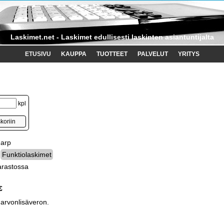
Laskimet.net - Laskimet edullisesti laskinten asiantuntijalta
ETUSIVU
KAUPPA
TUOTTEET
PALVELUT
YRITYS
kpl
harp
Funktiolaskimet
arastossa
€
 arvonlisäveron.