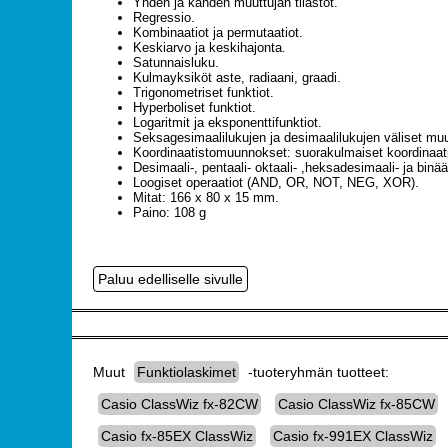
Yhden ja kahden muuttujan tilastot.
Regressio.
Kombinaatiot ja permutaatiot.
Keskiarvo ja keskihajonta.
Satunnaisluku.
Kulmayksiköt aste, radiaani, graadi.
Trigonometriset funktiot.
Hyperboliset funktiot.
Logaritmit ja eksponenttifunktiot.
Seksagesimaalilukujen ja desimaalilukujen väliset mu
Koordinaatistomuunnokset: suorakulmaiset koordinaati
Desimaali-, pentaali- oktaali- ,heksadesimaali- ja binää
Loogiset operaatiot (AND, OR, NOT, NEG, XOR).
Mitat: 166 x 80 x 15 mm.
Paino: 108 g
Muut
Funktiolaskimet
-tuoteryhmän tuotteet:
Casio ClassWiz fx-82CW
Casio ClassWiz fx-85CW
Casio fx-85EX ClassWiz
Casio fx-991EX ClassWiz