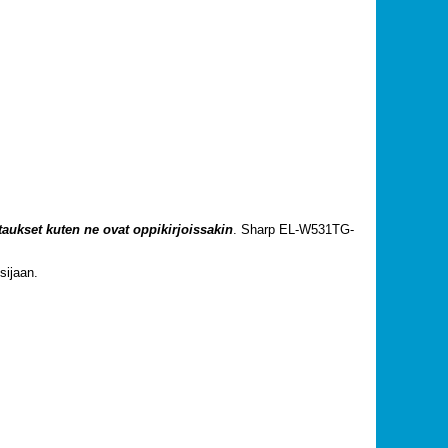
taukset kuten ne ovat oppikirjoissakin
. Sharp EL-W531TG-
sijaan.