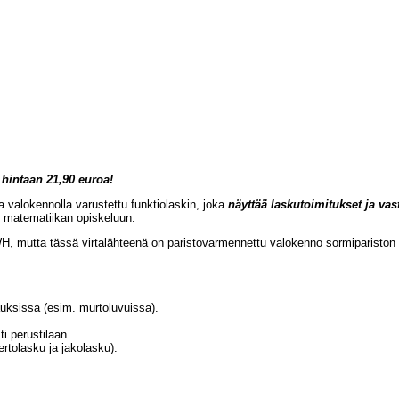
 hintaan 21,90 euroa!
 valokennolla varustettu funktiolaskin, joka
näyttää laskutoimitukset ja vas
n matematiikan opiskeluun.
mutta tässä virtalähteenä on paristovarmennettu valokenno sormipariston 
uksissa (esim. murtoluvuissa).
i perustilaan
rtolasku ja jakolasku).