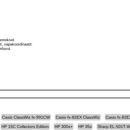
unnokset.
t, napakoordinaatit.
riluvut.
Casio ClassWiz fx-991CW
Casio fx-82EX ClassWiz
Casio fx-82E
HP 15C Collectors Edition
HP 300s+
HP 35s
Sharp EL-501T-