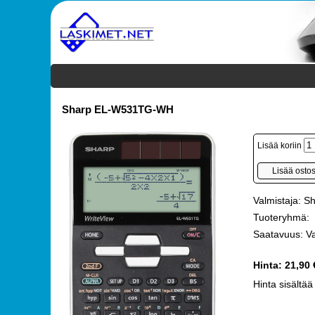
Sharp EL-W531TG-WH
Lisää koriin
Valmistaja: S
Tuoteryhmä:
Saatavuus: V
Hinta:
21,90 
Hinta sisältää