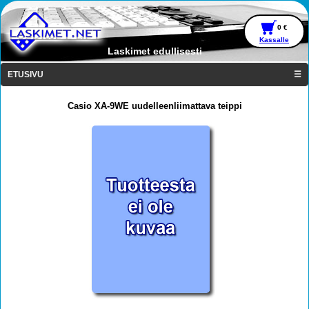
0 €
Kassalle
Laskimet edullisesti
ETUSIVU
☰
Casio XA-9WE uudelleenliimattava teippi