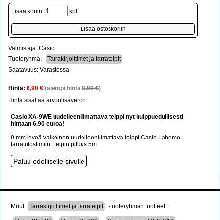
Lisää koriin
kpl
Valmistaja: Casio
Tuoteryhmä:
Tarrakirjoittimet ja tarrateipit
Saatavuus: Varastossa
Hinta:
6,90 €
(aiempi hinta
8,90 €
)
Hinta sisältää arvonlisäveron.
Casio XA-9WE uudelleenliimattava teippi nyt huippuedullisesti
hintaan 6,90 euroa!
9 mm leveä valkoinen uudelleenliimattava teippi Casio Labemo -
tarratulostimiin. Teipin pituus 5m.
Muut
Tarrakirjoittimet ja tarrateipit
-tuoteryhmän tuotteet: